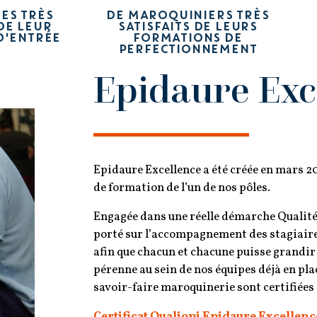
RES TRÈS
DE MAROQUINIERS TRÈS
 DE LEUR
SATISFAITS DE LEURS
D'ENTRÉE
FORMATIONS DE
PERFECTIONNEMENT
Epidaure Exc
Epidaure Excellence a été créée en mars 2
de formation de l’un de nos pôles.
Engagée dans une réelle démarche Qualité,
porté sur l’accompagnement des stagiaires
afin que chacun et chacune puisse grandir
pérenne au sein de nos équipes déjà en pla
savoir-faire maroquinerie sont certifiées
C
ertificat Qualiopi Epidaure Excellenc