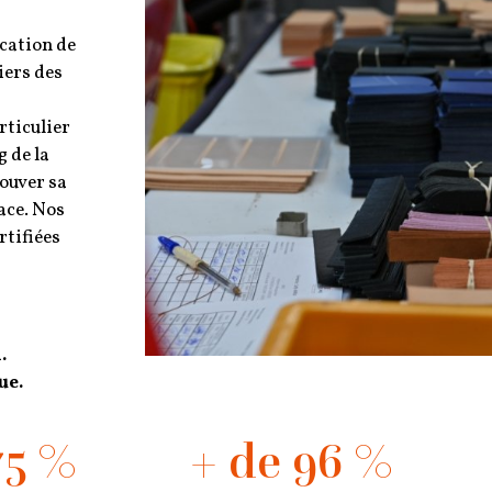
ocation de
iers des
rticulier
 de la
rouver sa
ace. Nos
rtifiées
.
ue.
75 %
+ de 96 %