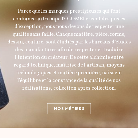
Parce que les marques prestigieuses qui font
confiance au Groupe TOLOMEI créent des pièces
d’exception, nous nous devons de respecter une
qualité sans faille. Chaque matière, pièce, forme,
dessin, couture, sont étudiés par les bureaux d’études
des manufactures afin de respecter et traduire
l’intention du créateur. De cette alchimie entre
regard technique, maîtrise de l’artisan, moyens
technologiques et matière première, naissent
l’équilibre et la constance de la qualité de nos
réalisations, collection après collection.
NOS MÉTIERS