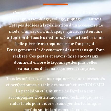
Coupe de la peau, parage, coloration, filetage,
tressage, assemblage, collage, piquage … : autant
d’étapes dédiées à la réalisation d’un accessoire de
mode, d’un sac ou d’un bagage, qui nécessitent une
attention de tous les instants. C’est au toucher d’une
belle pièce de maroquinerie que l’on perçoit
l’engagement et le dévouement des artisans qui l’ont
réalisée. Ces gestes et savoir-faire ancestraux
dominent encore le façonnage des plus belles
réalisations de la maroquinerie française.
Tous les métiers de la maroquinerie sont représentés
et perfectionnés au sein des manufactures TOLOMEI.
La précision et la minutie de l’artisan sont
accompagnés d’outils modernes, technologiques et
industriels pour aider et soulager des techniques
parfois sollicitantes pour le corps.