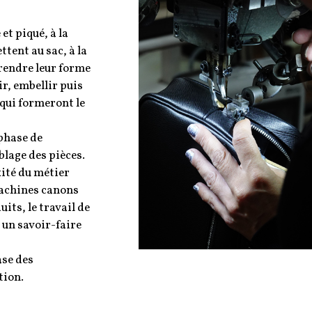
et piqué, à la
tent au sac, à la
prendre leur forme
ir, embellir puis
 qui formeront le
 phase de
blage des pièces.
xité du métier
machines canons
uits, le travail de
 un savoir-faire
ase des
tion.