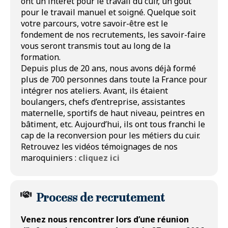
Tel un puzzle, vous assemblez les différentes
ont un intérêt pour le travail du cuir, un goût
pièces qui composent le produit jusqu’à aboutir
pour le travail manuel et soigné. Quelque soit
au produit fini en volume.
votre parcours, votre savoir-être est le
Vous serez attentif(ve) à la qualité du travail
fondement de nos recrutements, les savoir-faire
réalisé sur chaque pièce de cuir.
vous seront transmis tout au long de la
formation.
Depuis plus de 20 ans, nous avons déjà formé
Comment devenir maroquinier chez Tolomei
plus de 700 personnes dans toute la France pour
?
intégrer nos ateliers. Avant, ils étaient
boulangers, chefs d’entreprise, assistantes
maternelle, sportifs de haut niveau, peintres en
Intégrez notre Ecole au sein de notre
bâtiment, etc. Aujourd’hui, ils ont tous franchi le
manufacture pour suivre
notre formation de 3
cap de la reconversion pour les métiers du cuir.
mois (400h), 100% prise en charge et
Retrouvez les vidéos témoignages de nos
indemnisée
. Vous y apprendrez les bases du
maroquiniers :
cliquez ici
métier de maroquinier, à apprivoiser la matière,
les outils et les machines.
A la suite de cette
formation, vous pourrez intégrer les équipes
Process de recrutement
en CDD avec l’objectif d’un CDI.
Venez nous rencontrer lors d’une réunion
Modalités d’inscription à venir.