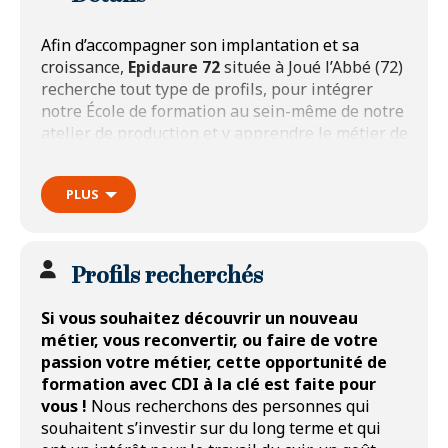
Afin d’accompagner son implantation et sa
croissance,
Epidaure 72
située à Joué l’Abbé (72)
recherche tout type de profils, pour intégrer
notre École de formation au sein-même de notre
atelier de production et y apprendre le métier de
maroquinier.
PLUS
Nos valeurs clés : Exigence – Bienveillance –
Excellence.
Profils recherchés
Être maroquinier chez Epidaure 72 – Groupe
Si vous souhaitez découvrir un nouveau
Tolomei :
métier, vous reconvertir, ou faire de votre
passion votre métier, cette opportunité de
Vous participez à la fabrication d’articles de
formation avec CDI à la clé est faite pour
maroquinerie (tels que sacs, sacoches,
vous !
Nous recherchons des personnes qui
portefeuilles, accessoires de mode).
souhaitent s’investir sur du long terme et qui