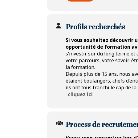
Vous participez à la fabrication
Tel un puzzle, vous assemblez l
Profils recherchés
Vous serez attentif(ve) à la qual
Si vous souhaitez découvrir u
Comment devenir maroquinie
opportunité de formation avec
s’investir sur du long terme et 
votre parcours, votre savoir-êt
Intégrez notre Ecole au sein d
la formation.
indemnisée
. Vous y apprendre
Depuis plus de 15 ans, nous avo
suite de cette formation, vou
étaient boulangers, chefs d’ent
ils ont tous franchi le cap de 
:
cliquez ici
Pour vous inscrire à cette réuni
Process de recruteme
Venez nous rencontrer lors d’