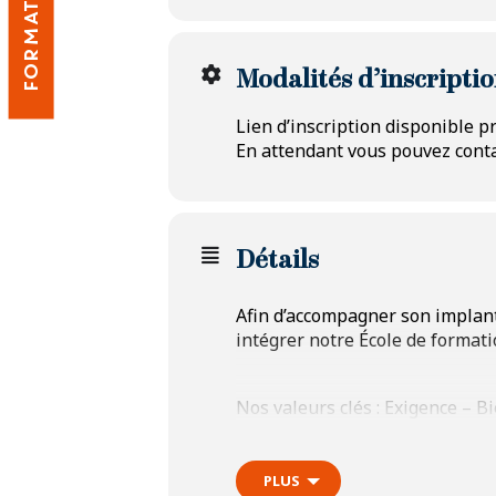
FORMATION
Modalités d’inscripti
Lien d’inscription disponible 
En attendant vous pouvez conta
Détails
Afin d’accompagner son implant
intégrer notre École de format
Nos valeurs clés : Exigence – Bi
Être maroquinier chez Epidau
PLUS