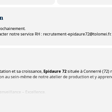
on
prochainement.
cter notre service RH : recrutement-epidaure72@tolomei.fr.
ation et sa croissance,
Epidaure 72
située à Connerré (72) r
ion au sein-même de notre atelier de production et y appren
enveillance – Excellence.
re 72 – Groupe Tolomei :