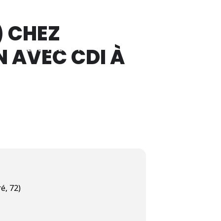
CONTACT
) CHEZ
N AVEC CDI À
S
LES TALENTS
é, 72)