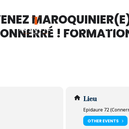
VENEZ MAROQUINIER(E
CONNERRÉ ! FORMATIO
LES MANUFACTURE
Lieu
Epidaure 72 (Connerr
OTHER EVENTS