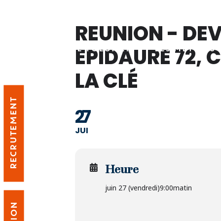
REUNION - DE
LE GROUPE TOLOMEI
EPIDAURE 72, 
LES MÉTIERS
LA CLÉ
RECRUTEMENT
27
JUI
Heure
juin 27 (vendredi)
9:00matin