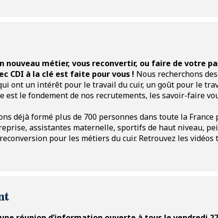
 d’articles de maroquinerie (tels que sacs, sacoches, portefe
es différentes pièces qui composent le produit jusqu’à about
ité du travail réalisé sur chaque pièce de cuir.
n nouveau métier, vous reconvertir, ou faire de votre pa
r chez Tolomei ?
 CDI à la clé est faite pour vous !
Nous recherchons des
qui ont un intérêt pour le travail du cuir, un goût pour le tr
re est le fondement de nos recrutements, les savoir-faire vo
e notre manufacture pour suivre
notre formation de 3 mois
z les bases du métier de maroquinier, à apprivoiser la matièr
ns déjà formé plus de 700 personnes dans toute la France po
s pourrez intégrer les équipes en CDD avec l’objectif d’
reprise, assistantes maternelle, sportifs de haut niveau, pei
la reconversion pour les métiers du cuir. Retrouvez les vidé
on, cliquez sur « Je postule ».
nt
une réunion d’information ouverte à tous le vendredi 27 