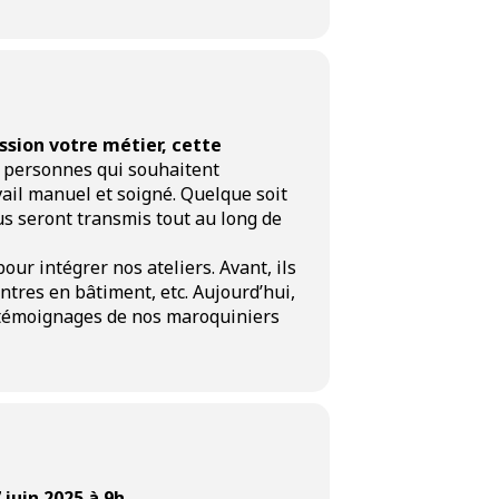
uilles, accessoires de mode).
ir au produit fini en volume.
ssion votre métier, cette
 personnes qui souhaitent
avail manuel et soigné. Quelque soit
us seront transmis tout au long de
 (400h), 100% prise en charge et
e, les outils et les machines.
A la
ur intégrer nos ateliers. Avant, ils
un CDI.
ntres en bâtiment, etc. Aujourd’hui,
os témoignages de nos maroquiniers
juin 2025 à 9h.