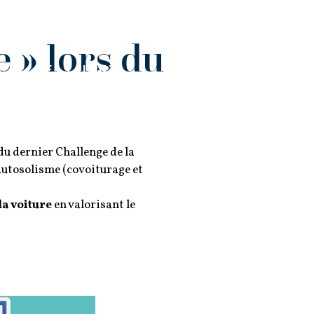
CONTACT
 » lors du
S
LES TALENTS
du dernier Challenge de la
autosolisme (covoiturage et
la voiture
en valorisant le