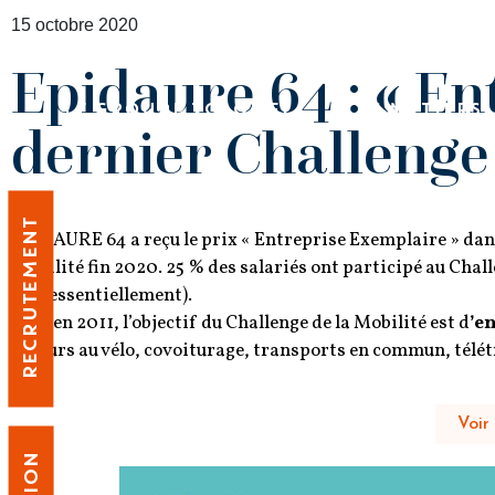
15 octobre 2020
Epidaure 64 : « En
LE GROUPE TOLOMEI
LES MÉTIERS
dernier Challenge 
RECRUTEMENT
EPIDAURE 64 a reçu le prix « Entreprise Exemplaire » dans 
Mobilité fin 2020. 25 % des salariés ont participé au Cha
vélo essentiellement).
Créé en 2011, l’objectif du Challenge de la Mobilité est d
’e
recours au vélo, covoiturage, transports en commun, télét
Voir